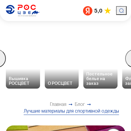
5,0
Постельное
Вышивка
белье на
Фл
РОСЦВЕТ
О РОСЦВЕТ
заказ
за
Главная
Блог
Лучшие материалы для спортивной одежды