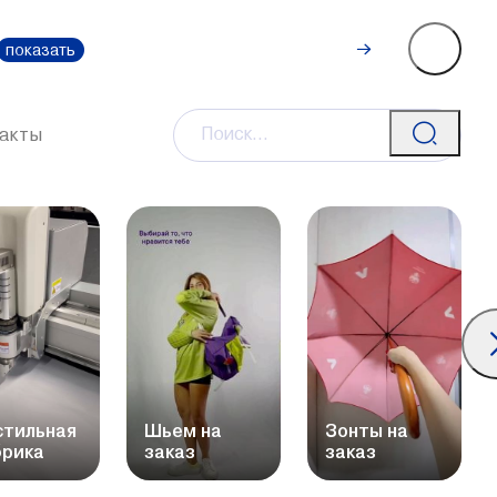
Рассчитать
0-111-0
показать
стоимость
акты
стильная
Шьем на
Зонты на
рика
заказ
заказ