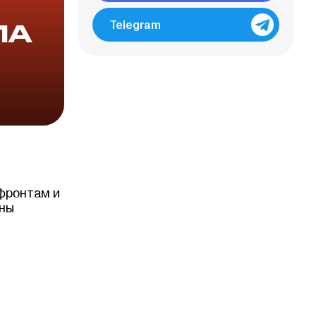
ПА
Telegram
 фронтам и
аны