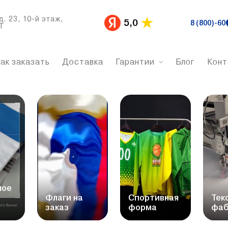
д. 23, 10-й этаж,
5,0
8 (800)-60
Т
ак заказать
Доставка
Гарантии
Блог
Конт
ное
Флаги на
Спортивная
Тек
заказ
форма
фаб