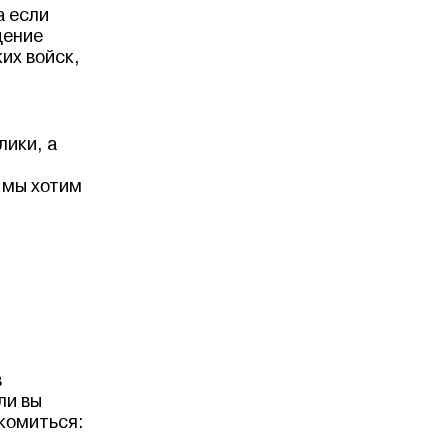
а если
дение
их войск,
лики, а
 мы хотим
в
ли вы
комиться: