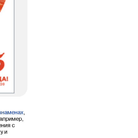
знаменах
,
Например,
ния с
у и