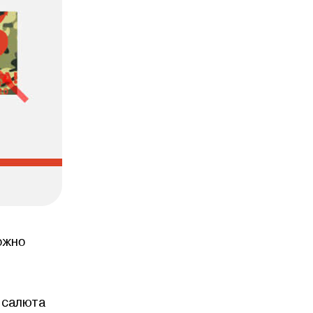
ожно
 салюта