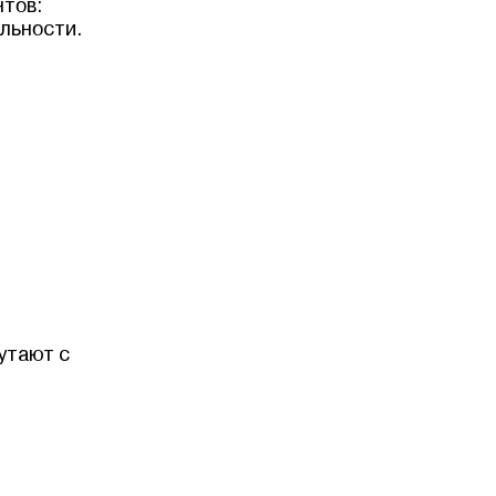
нтов:
ельности.
утают с