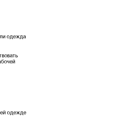
 ли одежда
твовать
абочей
ней одежде