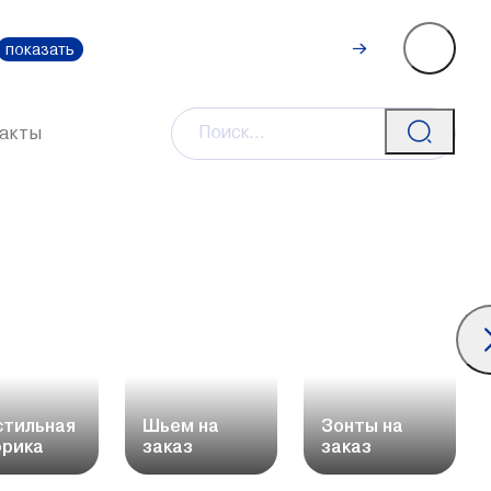
Рассчитать
0-111-0
показать
стоимость
акты
стильная
Шьем на
Зонты на
рика
заказ
заказ