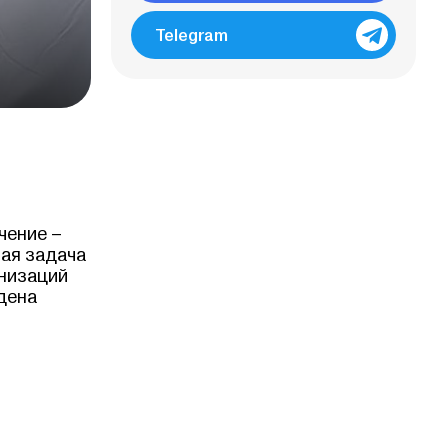
Telegram
чение –
ная задача
анизаций
дена