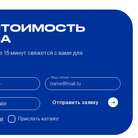
Спальные мешки
СТОИМОСТЬ
Складные кресла-шезлонги
ЗА
 15 минут свяжется с вами для
Ваш email
Отправить заявку
айл
ти
Прислать каталог