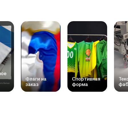
ное
Флаги на
Спортивная
Тек
заказ
форма
фаб