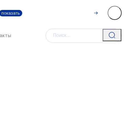
Рассчитать
0-111-0
показать
стоимость
акты