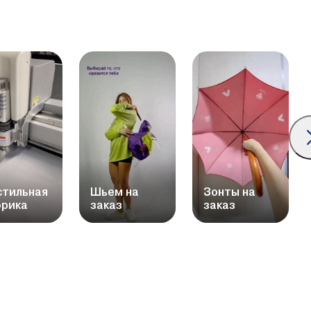
стильная
Шьем на
Зонты на
рика
заказ
заказ