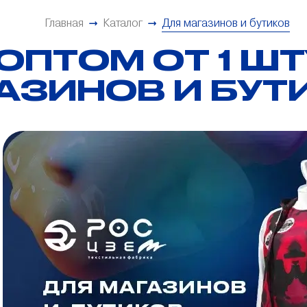
Главная
Каталог
Для магазинов и бутиков
ОПТОМ ОТ 1 ШТ
АЗИНОВ И БУТ
Цифровая печать на
синтетических и натуральных
тканях
Шелкография
Цифровая печать на одежде
(крое)
Спортивные костюмы