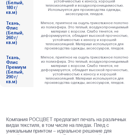
устойчивостью к износу, хорошей
(Белый,
(Белый,
теплоизоляцией и воздухопроницаемостью.
180 г/
180 г/
Используется для производства одежды,
кв.м)
кв.м)
аксессуаров, пледов.
Ткань,
Мягкое, приятное на ощупь трикотажное полотно
Ткань,
из полиэфира. Это теплый, воздухопроницаемый
Флис
Флис
материал с ворсом. Слабо тянется, не
(Белый,
(Белый,
деформируется, обладает высокой прочностью,
260 г/
устойчивостью к износу и хорошей
260 г/
кв.м)
теплоизоляцией. Материал используется для
кв.м)
производства одежды, аксессуаров, пледов.
Ткань,
Мягкое, приятное на ощупь трикотажное полотно
Ткань,
из полиэфира. Это теплый, воздухопроницаемый
Флис
Флис
материал с ворсом. Слабо тянется, не
Премиум
Премиум
деформируется, обладает высокой прочностью,
(Белый,
(Белый,
устойчивостью к износу и хорошей
290 г/
290 г/
теплоизоляцией. Материал используется для
кв.м)
кв.м)
производства одежды, аксессуаров, пледов.
Компания РОСЦВЕТ предлагает печать на различных
видах текстиля, в том числе на пледах. Плед с
уникальным принтом – идеальное решение для