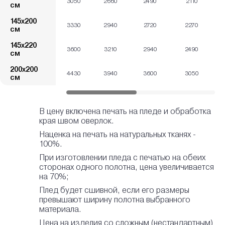
3050
2660
2490
2110
см
145х200
3330
2940
2720
2270
см
145х220
3600
3210
2940
2490
см
200х200
4430
3940
3600
3050
см
В цену включена печать на пледе и обработка
края швом оверлок.
Наценка на печать на натуральных тканях -
100%.
При изготовлении пледа с печатью на обеих
сторонах одного полотна, цена увеличивается
на 70%;
Плед будет сшивной, если его размеры
превышают ширину полотна выбранного
материала.
Цена на изделия со сложным (нестандартным)