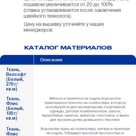
пошивом увеличивается от 20 до 100%
(ставка устанавливается после заключения
швейного технолога).
Цену на вышивку уточняйте у наших
менеджеров.
КАТАЛОГ МАТЕРИАЛОВ
Описание
Ткань,
Ткань,
Велсофт
Велсофт
(Белый,
(Белый,
270 г/
270 г/
кв.м)
кв.м)
Ткань,
Мягкое и приятное на ощупь ворсистое
Ткань,
трикотажное полотно из полиэстера, которое
Флис
Флис
используется для производства спортивной
(Белый,
(Белый,
одежды, детских комбинезонов, шапок,
130 г/
130 г/
термобелья, халатов, жилетов, толстовок, а также
кв.м)
кв.м)
для производства домашнего текстиля.
Ткань,
Ворсистая ткань из полиэстера, мягкая и приятная
Ткань,
на ощупь. Обладает высокой прочностью и
Флис
Флис