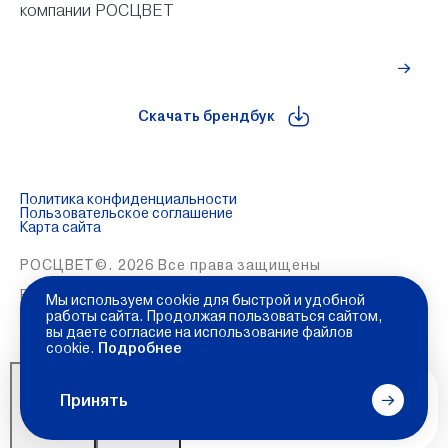
компании РОСЦВЕТ
Рассчитать стоимость
Скачать брендбук
Политика конфиденциальности
Пользовательское соглашение
Карта сайта
РОСЦВЕТ©. 2026 Все права защищены
Разработка и продвижение сайта:
Global Code
Мы используем cookie для быстрой и удобной
работы сайта. Продолжая пользоваться сайтом,
вы даете согласие на использование файлов
cookie.
Подробнее
Принять
Каталог
Меню
Контакты
Позвонить