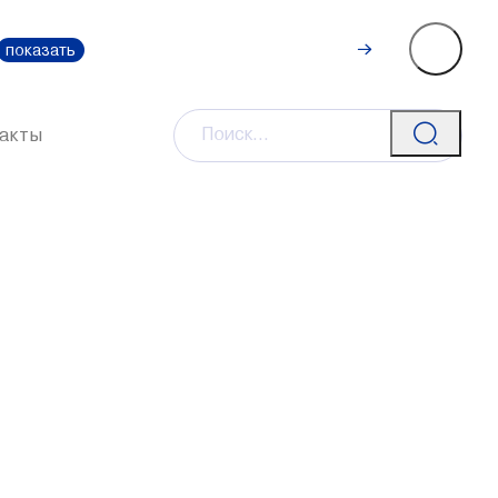
Рассчитать
0-111-0
показать
стоимость
акты