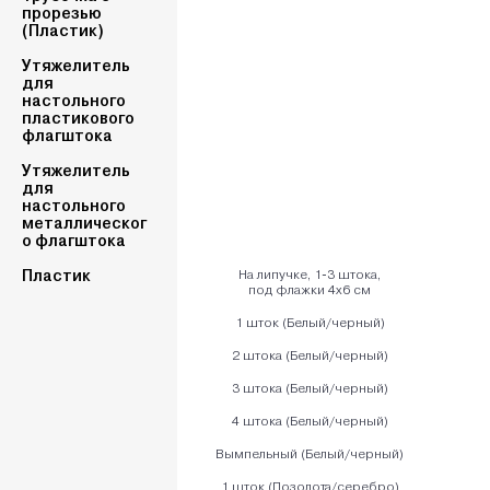
прорезью
(Пластик)
Утяжелитель
для
настольного
пластикового
флагштока
Утяжелитель
для
настольного
металлическог
о флагштока
Пластик
На липучке, 1-3 штока,
под флажки 4х6 см
1 шток (Белый/черный)
2 штока (Белый/черный)
3 штока (Белый/черный)
4 штока (Белый/черный)
Вымпельный (Белый/черный)
1 шток (Позолота/серебро)