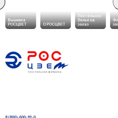
Постельное
Вышивка
белье на
Фл
РОСЦВЕТ
О РОСЦВЕТ
заказ
за
8 (800)-600-111-0