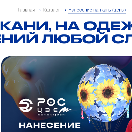
Главная
Каталог
Нанесение на ткань (цены)
ТКАНИ, НА ОДЕЖ
НИЙ ЛЮБОЙ С
Цифровая печать на
синтетических и натуральных
тканях
Шелкография
Цифровая печать на одежде
(крое)
Спортивные костюмы