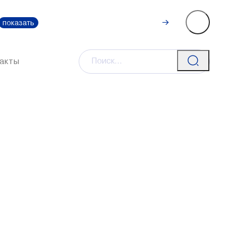
Рассчитать
0-111-0
показать
стоимость
акты