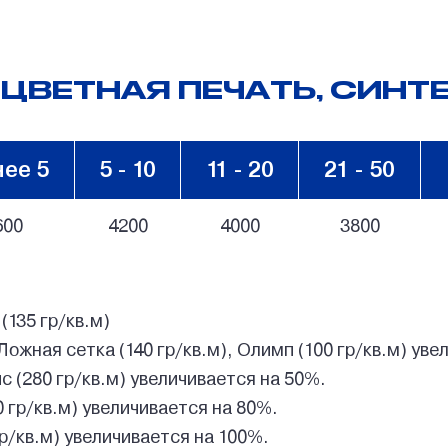
Платья
Чехлы на зеркало автомобиля
Пледы
Спальные мешки
ЦВЕТНАЯ ПЕЧАТЬ, СИНТЕ
Складные кресла-шезлонги
ее 5
5 - 10
11 - 20
21 - 50
600
4200
4000
3800
(135 гр/кв.м)
Ложная сетка (140 гр/кв.м), Олимп (100 гр/кв.м) ув
ис (280 гр/кв.м) увеличивается на 50%.
0 гр/кв.м) увеличивается на 80%.
гр/кв.м) увеличивается на 100%.