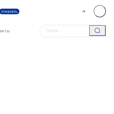
Рассчитать
0-111-0
показать
стоимость
акты