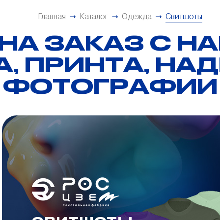
Главная
Каталог
Одежда
Свитшоты
НА ЗАКАЗ С Н
, ПРИНТА, НА
ФОТОГРАФИИ
Цифровая печать на
синтетических и натуральных
тканях
Шелкография