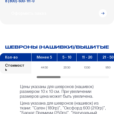
8 (800)-600-111-0
Оформить заказ
ШЕВРОНЫ (НАШИВКИ)/ВЫШИТЫЕ
Кол-во
Менее 5
5 - 10
11 - 20
21 - 50
Стоимост
4430
2030
1330
950
ь
Цены указаны для шевронов (нашивок)
размером 10 х 10 см. При увеличении
размеров цена может быть увеличена.
Цена указана для шевронов (нашивок) из
ткани: "Сатен (180гр)", "Оксфорд 600 (210гр)",
"Бархат Премиум (250гр)", "Натуральный