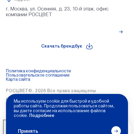
г. Москва, ул. Осенняя, д. 23, 10-й этаж, офис 
компании РОСЦВЕТ
Рассчитать стоимость
Скачать брендбук
Политика конфиденциальности
Пользовательское соглашение
Карта сайта
РОСЦВЕТ©. 2026 Все права защищены
Разработка и продвижение сайта:
Global Code
Мы используем cookie для быстрой и удобной
работы сайта. Продолжая пользоваться сайтом,
вы даете согласие на использование файлов
cookie.
Подробнее
Принять