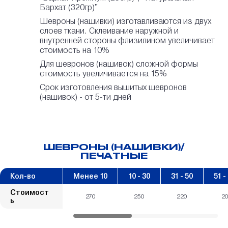
Бархат (320гр)"
Шевроны (нашивки) изготавливаются из двух
слоев ткани. Склеивание наружной и
внутренней стороны флизилином увеличивает
стоимость на 10%
Для шевронов (нашивок) сложной формы
стоимость увеличивается на 15%
Срок изготовления вышитых шевронов
(нашивок) - от 5-ти дней
ШЕВРОНЫ (НАШИВКИ)/
ПЕЧАТНЫЕ
Кол-во
Менее 10
10 - 30
31 - 50
51 -
Стоимост
270
250
220
2
ь