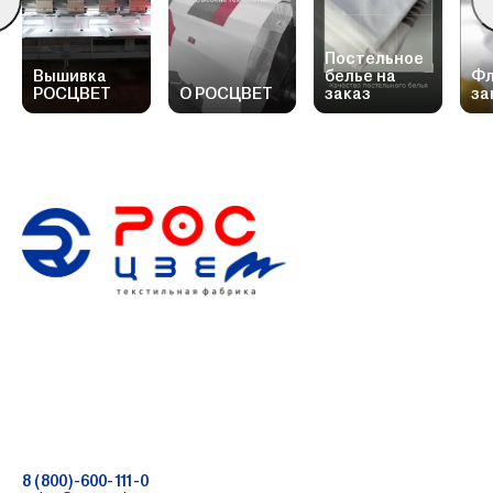
Постельное
Вышивка
белье на
Фл
РОСЦВЕТ
О РОСЦВЕТ
заказ
за
8 (800)-600-111-0