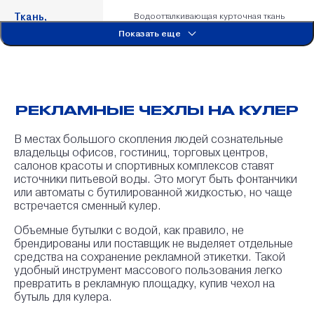
Ткань,
Водоотталкивающая курточная ткань
полотняного переплетения. Отдельный
Дьюспо с
Показать еще
слой пропитки усиливает
пропиткой
воодоотталкивающие свойства и делает
Ткань,
(белая, 80-90
материал менее прозрачным, усиливая
Дьюспо с
г/кв.м, Milky)
яркость наносимых цветов. Широко
пропиткой
применяется для изготовления верхней
(белая, 80-90
одежды, наружной рекламы, декораций,
г/кв.м, Milky)
промоодежды.
РЕКЛАМНЫЕ ЧЕХЛЫ НА КУЛЕР
Ткань также может использоваться для
изготовления сувениров, флагов,
оформления интерьера.
В местах большого скопления людей сознательные
Ткань,
Синтетическая ткань полотнянного
владельцы офисов, гостиниц, торговых центров,
переплетения, которая состоит из
Дьюспо,
Ткань,
салонов красоты и спортивных комплексов ставят
полиэстера и полиамида. Она имеет гладкую
негорючая
Дьюспо,
поверхность и высокую прочность.
источники питьевой воды. Это могут быть фонтанчики
(белая, 90 г/
негорючая
Используется для производства курток,
кв.м)
(белая, 90 г/
или автоматы с бутилированной жидкостью, но чаще
плащей, рюкзаков, сумок и других
кв.м)
встречается сменный кулер.
предметов одежды и аксессуаров. Не
поддерживает горение.
Объемные бутылки с водой, как правило, не
Ткань,
Синтетическая ткань полотнянного
брендированы или поставщик не выделяет отдельные
переплетения, которая состоит из
Дьюспо,Peac
Ткань,
полиэстера и полиамида. Она имеет гладкую
средства на сохранение рекламной этикетки. Такой
h Skin (Белый,
Дьюспо,Peach
поверхность и высокую прочность.
90 г/кв.м)
удобный инструмент массового пользования легко
Skin (Белый,
Используется для производства курток,
90 г/кв.м)
превратить в рекламную площадку, купив чехол на
плащей, рюкзаков, сумок и других
предметов одежды и аксессуаров.
бутыль для кулера.