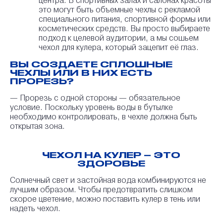
центра. В спортивных залах и салонах красоты
Ткань,
Полиэфирная ткань полотняного
это могут быть объемные чехлы с рекламой
переплетения с мелкозернистой
Оксфорд 600
специального питания, спортивной формы или
поверхностью. Обладает повышенной
(Белый, 180-
косметических средств. Вы просто выбираете
стойкостью к износу и разрывам,
215 г/кв.м)
ультрафиолету и химическому
подход к целевой аудитории, а мы сошьем
воздействию. Отличается наличием
чехол для кулера, который зацепит её глаз.
прозрачного полиуретановое покрытия
Ткань,
(PU), наносимого на изнаночную сторону
ВЫ СОЗДАЕТЕ СПЛОШНЫЕ
Оксфорд 600
материала, которое придаёт ткани высокие
ЧЕХЛЫ ИЛИ В НИХ ЕСТЬ
(Белый, 180-
ветрозащитные и водоупорные свойства.
Лицевая сторона ткани обрабатывается
215 г/кв.м)
ПРОРЕЗЬ?
водоотталкивающим слоем (WR), благодаря
которому капли жидкости скатываются с
— Прорезь с одной стороны — обязательное
поверхности. Используется для
производства рабочей одежды,
условие. Поскольку уровень воды в бутылке
снаряжения для туристов и рыбаков,
необходимо контролировать, в чехле должна быть
изготовления навесов, палаток, рюкзаков и
открытая зона.
прочих аналогичных изделий.
Ткань,
Полиэфирная ткань полотняного
переплетения, отличается высокой
Полиоксфорд
Ткань,
ЧЕХОЛ НА КУЛЕР – ЭТО
прочностью, износостойкостью и
(Белый, 205-
Полиоксфорд
ЗДОРОВЬЕ
устойчивостью к воздействию воды, ветра
238 г/кв.м)
(Белый, 205-
и солнца, имеет хорошие дышащие
свойства. Подходит для одежды, мебели,
238 г/кв.м)
Солнечный свет и застойная вода комбинируются не
спортивного снаряжения, туристического
лучшим образом. Чтобы предотвратить слишком
снаряжения и т.д.
скорое цветение, можно поставить кулер в тень или
Ткань,
Полиэфирная ткань полотняного
надеть чехол.
переплетения с негорючей пропиткой,
Полиоксфорд
Ткань,
отличается высокой прочностью,
, негорючая
Полиоксфорд,