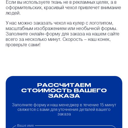
Если вы используете ткань не в рекламных целях, а в
износостойкостью и устойчивостью к
(Белый, 271 г/
негорючая
воздействию воды, ветра и солнца, имеет
оформительских, красивый чехол привлечет внимание
кв.м)
(Белый, 271 г/
хорошие дышащие свойства. Подходит для
людей.
кв.м)
одежды, мебели, спортивного снаряжения,
туристического снаряжения и т.д.
У нас можно заказать чехол на кулер с логотипом,
масштабным изображением или необычной формы.
Заполните онлайн-форму для заказа на нашем сайте
всего за несколько минут. Скорость – наш конек,
проверьте сами!
РАССЧИТАЕМ
СТОИМОСТЬ ВАШЕГО
ЗАКАЗА
Заполните форму и наш менеджер в течение 15 минут
свяжется с вами для уточнения деталей вашего
заказа
Ваше имя