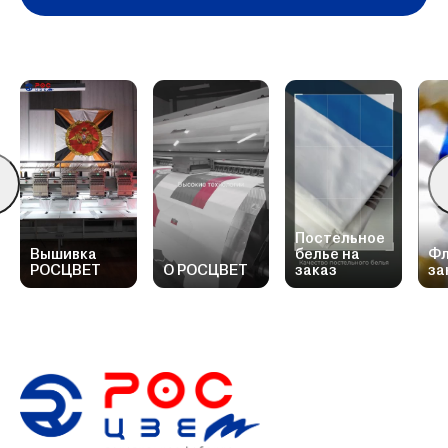
Постельное
Вышивка
белье на
Фл
РОСЦВЕТ
О РОСЦВЕТ
заказ
за