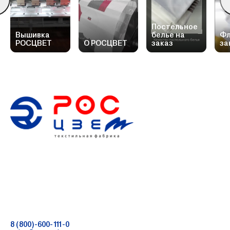
Постельное
Вышивка
белье на
Фл
РОСЦВЕТ
О РОСЦВЕТ
заказ
за
8 (800)-600-111-0