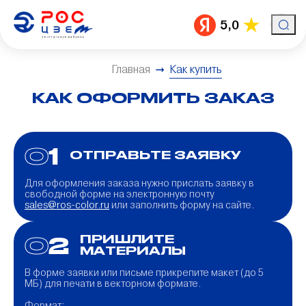
5,0
Главная
Как купить
КАК ОФОРМИТЬ ЗАКАЗ
1
ОТПРАВЬТЕ ЗАЯВКУ
Для оформления заказа нужно прислать заявку в
свободной форме на электронную почту
sales@ros-color.ru
или заполнить форму на сайте.
2
ПРИШЛИТЕ
МАТЕРИАЛЫ
В форме заявки или письме прикрепите макет (до 5
МБ) для печати в векторном формате.
Формат: